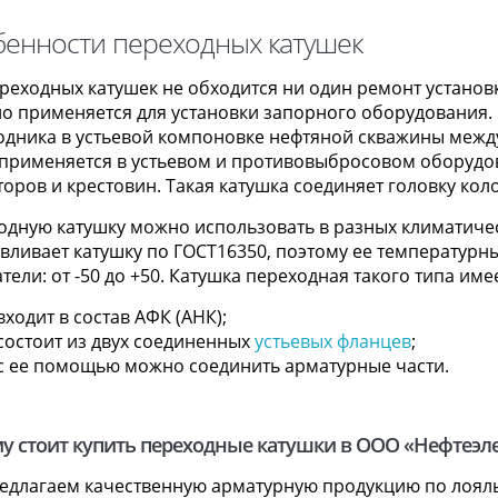
енности переходных катушек
ереходных катушек не обходится ни один ремонт установ
но применяется для установки запорного оборудования
одника в устьевой компоновке нефтяной скважины между
 применяется в устьевом и противовыбросовом оборудов
оров и крестовин. Такая катушка соединяет головку кол
одную катушку можно использовать в разных климатиче
авливает катушку по ГОСТ16350, поэтому ее температур
тели: от -50 до +50. Катушка переходная такого типа им
 входит в состав АФК (АНК);
 состоит из двух соединенных
устьевых фланцев
;
 с ее помощью можно соединить арматурные части.
у стоит купить переходные катушки в ООО «Нефтеэл
едлагаем качественную арматурную продукцию по лояль