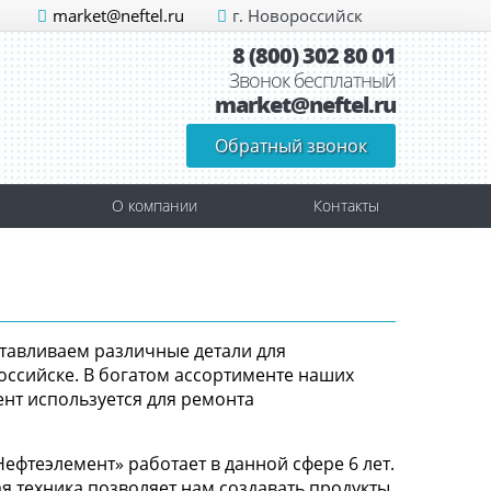
market@neftel.ru
г. Новороссийск
8 (800) 302 80 01
Звонок бесплатный
market@neftel.ru
Обратный звонок
О компании
Контакты
тавливаем различные детали для
ссийске. В богатом ассортименте наших
ент используется для ремонта
фтеэлемент» работает в данной сфере 6 лет.
 техника позволяет нам создавать продукты