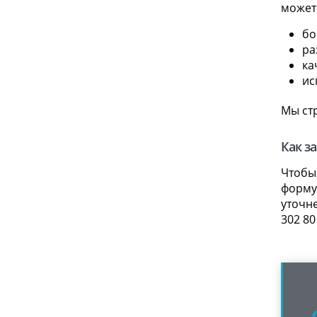
может
бо
ра
ка
ис
Мы ст
Как з
Чтобы
форму 
уточне
302 80