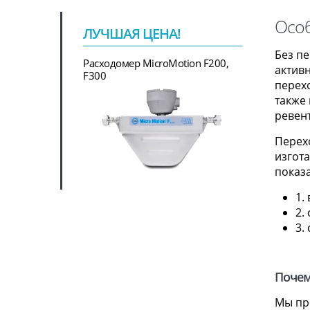
Особ
ЛУЧШАЯ ЦЕНА!
Без п
Расходомер MicroMotion F200,
актив
F300
перех
также
ревент
Перех
изгот
показа
1.
2.
3.
Почем
Мы пр