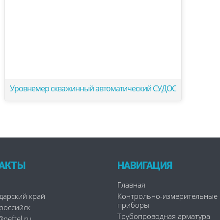
Уровнемер скважинный автоматический СУДОС
АКТЫ
НАВИГАЦИЯ
Главная
дарский край
Контрольно-измерительные
приборы
ороссийск
Трубопроводная арматура
neftel.ru