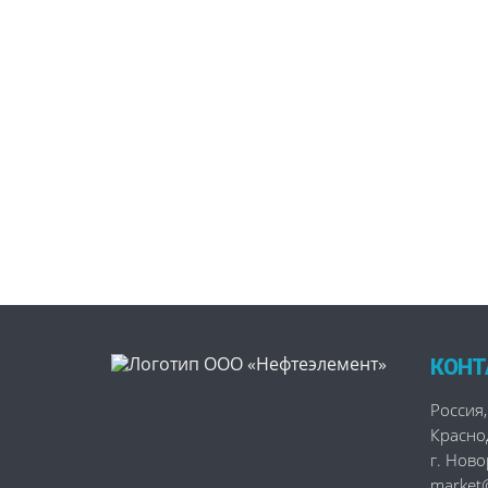
КОНТ
Россия
,
Красно
г. Нов
market@