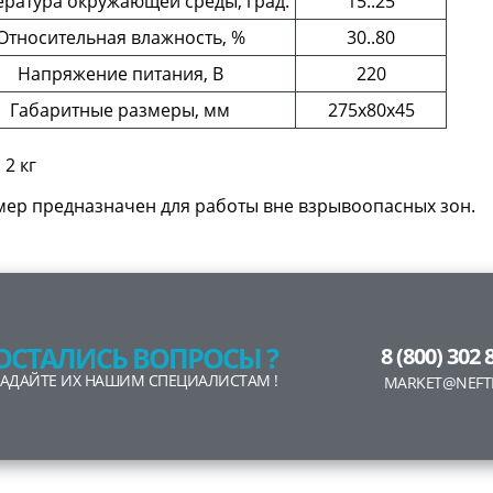
ратура окружающей среды, град.
15..25
Относительная влажность, %
30..80
Напряжение питания, В
220
Габаритные размеры, мм
275х80х45
 2 кг
мер предназначен для работы вне взрывоопасных зон.
ОСТАЛИСЬ ВОПРОСЫ ?
8 (800) 302 
ЗАДАЙТЕ ИХ НАШИМ СПЕЦИАЛИСТАМ !
MARKET@NEFT