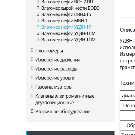
Влагомер нефти ВСН-2 ПП
Влагомер сырой нефти ВОЕСН
Влагомер нефти ПВН.615
Влагомер нефти МВН-1
Влагомер нефти УДВН-1Л
Описа
Влагомер нефти УДВН-1ЛМ
Влагомер нефти УДВН-1ПМ
УДВН-
испол
Плотномеры
Измер
Измерение давления
потре
транс
Измерение расхода
Измерение уровня
Техни
Газоанализаторы
Диапа
Клапаны электромагнитные
двухпозиционные
Осно
Вторичное оборудование
Обр