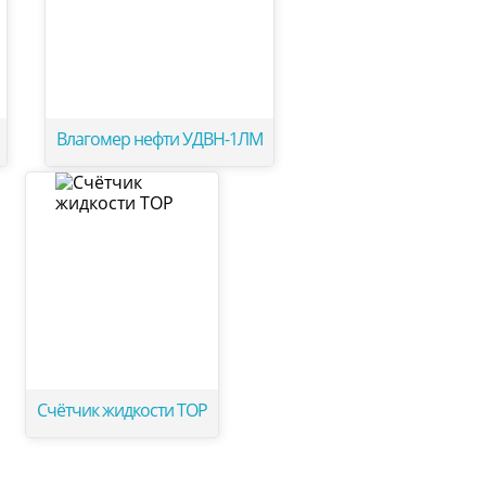
Влагомер нефти УДВН-1ЛМ
Счётчик жидкости ТОР