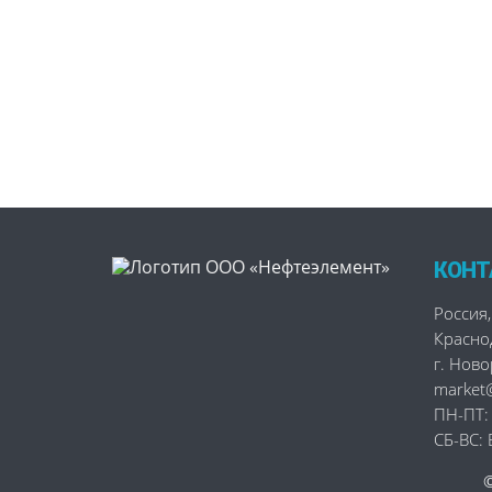
КОНТ
Россия
,
Красно
г. Нов
market@
ПН-ПТ:
СБ-ВС: