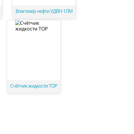
Влагомер нефти УДВН-1ЛМ
Счётчик жидкости ТОР