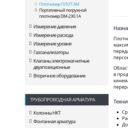
Плотномер ПЛОТ-3М
Портативный погружной
плотномер DM-230.1A
Измерение давления
Назна
Измерение расхода
Плотн
Измерение уровня
максим
перед
Газоанализаторы
персо
Клапаны электромагнитные
двухпозиционные
Облас
в про
Вторичное оборудование
кинема
перер
ТРУБОПРОВОДНАЯ АРМАТУРА
Техни
Ср
Колонны НКТ
Ра
Фонтанная арматура
До