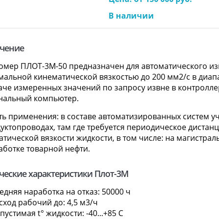
В наличии
чение
омер ПЛОТ-3М-50 предназначен для автоматического из
альной кинематической вязкостью до 200 мм2/с в диапа
аче измеренных значений по запросу извне в контролле
нальный компьютер.
ть применения: в составе автоматизированных систем у
дуктопроводах, там где требуется периодическое дистан
тической вязкости жидкости, в том числе: на магистрал
аботке товарной нефти.
ческие характеристики Плот-3М
едняя наработка на отказ: 50000 ч
сход рабочий до: 4,5 м3/ч
пустимая t° жидкости: -40...+85 С