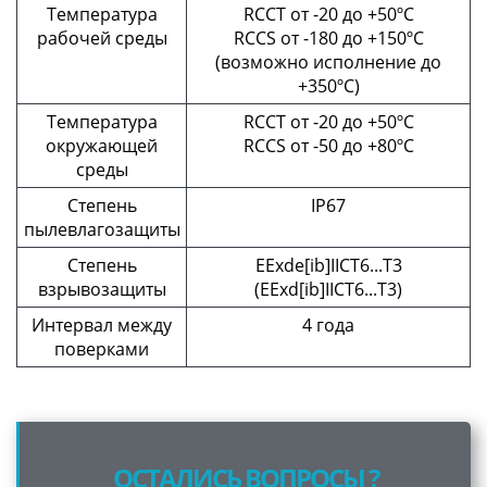
Температура
RCCT от -20 до +50ºС
рабочей среды
RCCS от -180 до +150ºС
(возможно исполнение до
+350ºС)
Температура
RCCT от -20 до +50ºС
окружающей
RCCS от -50 до +80ºС
среды
Степень
IP67
пылевлагозащиты
Степень
EExde[ib]IICT6...T3
взрывозащиты
(EExd[ib]IICT6...T3)
Интервал между
4 года
поверками
ОСТАЛИСЬ ВОПРОСЫ ?