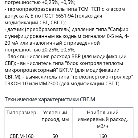
погрешностью ±0,25%, ±0,5%;
- термопреобразователь типа ТСМ. ТСП с классом
допуска А, Б по ГОСТ 6651-94 (только для
модификаций СВГ, СВГ.Т);
- датчик (преобразователь) давления типа "Сапфир"
с унифицированным выходным сигналом 0-5 мА, 4-
20 мА или аналогичный с приведенной
погрешностью ±0,25%, ±0,5%;
- блок вычисления расхода БВР (для модификации
СВГ); - вычислитель типа "блок контроля теплоты
микропроцессорный" БКТ.М (для модификации
СВГ.М); - вычислитель типа "теплоэнергоконтроллер"
ТЭКОН 10 или ИМ2300 (для модификации СВГ.Т).
Технические характеристики СВГ.М
Типоразмер
Условный
Наибольший
проход, мм
измеряемый расход,
м3/ч
СВГ.М-160
50
160