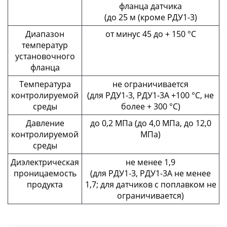
фланца датчика
(до 25 м (кроме РДУ1-3)
Диапазон
от минус 45 до + 150 °С
температур
установочного
фланца
Температура
не ограничивается
контролируемой
(для РДУ1-3, РДУ1-3А +100 °С, не
среды
более + 300 °С)
Давление
до 0,2 МПа (до 4,0 МПа, до 12,0
контролируемой
МПа)
среды
Диэлектрическая
не менее 1,9
проницаемость
(для РДУ1-3, РДУ1-3А не менее
продукта
1,7; для датчиков с поплавком не
ограничивается)