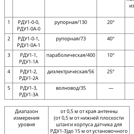
и
1
РДУ1-0-0,
рупорная/130
20°
РДУ1-0А-0
2
РДУ1-0-1,
рупорная/73
40°
РДУ1-0А-1
3
РДУ1-1,
параболическая/400
10°
РДУ1-1А
4
РДУ1-2,
диэлектрическая/56
25°
РДУ1-2А
5
РДУ1-3,
волновод/35
—
РДУ1-3А
Диапазон
от 0,5 м от края антенны
измерения
(от 0,5 м от нижней плоскости
уровня
штанги корпуса датчика для
РДУ1-3)до 15 м от установочного