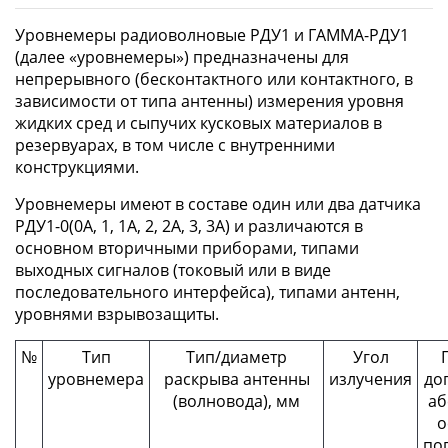
Уровнемеры радиоволновые РДУ1 и ГАММА-РДУ1
(далее «уровнемеры») предназначены для
непрерывного (бесконтактного или контактного, в
зависимости от типа антенны) измерения уровня
жидких сред и сыпучих кусковых материалов в
резервуарах, в том числе с внутренними
конструкциями.
Уровнемеры имеют в составе один или два датчика
РДУ1-0(0А, 1, 1А, 2, 2А, 3, 3А) и различаются в
основном вторичными приборами, типами
выходных сигналов (токовый или в виде
последовательного интерфейса), типами антенн,
уровнями взрывозащиты.
№
Тип
Тип/диаметр
Угол
уровнемера
раскрыва антенны
излучения
до
(волновода), мм
аб
о
по