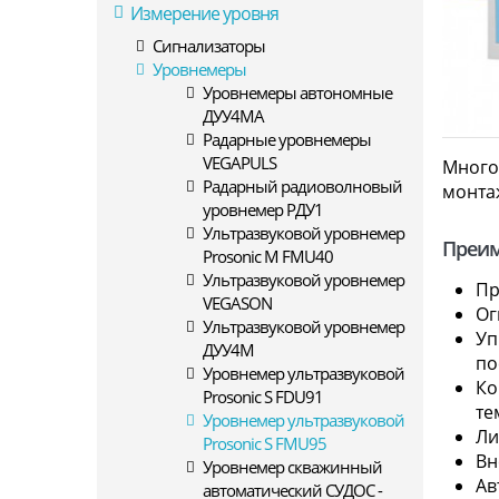
Измерение уровня
Сигнализаторы
Уровнемеры
Уровнемеры автономные
ДУУ4МА
Радарные уровнемеры
VEGAPULS
Много
Радарный радиоволновый
монта
уровнемер РДУ1
Ультразвуковой уровнемер
Преи
Prosonic M FMU40
Ультразвуковой уровнемер
Пр
VEGASON
Ог
Ультразвуковой уровнемер
Уп
ДУУ4М
по
Уровнемер ультразвуковой
Ко
Prosonic S FDU91
те
Уровнемер ультразвуковой
Ли
Prosonic S FMU95
Вн
Уровнемер скважинный
Ав
автоматический СУДОС -