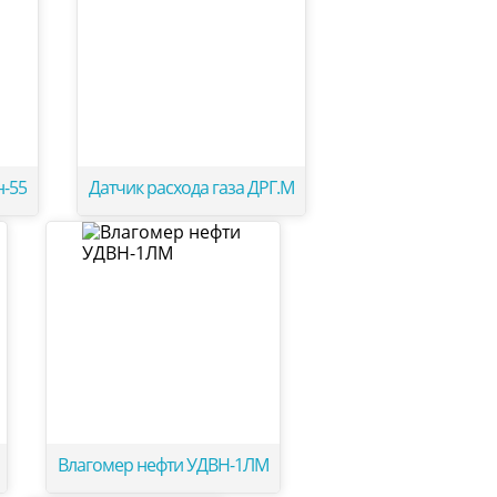
н-55
Датчик расхода газа ДРГ.М
Влагомер нефти УДВН-1ЛМ