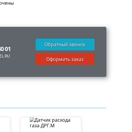
лючены
Обратный звонок
80 01
EL.RU
Оформить заказ