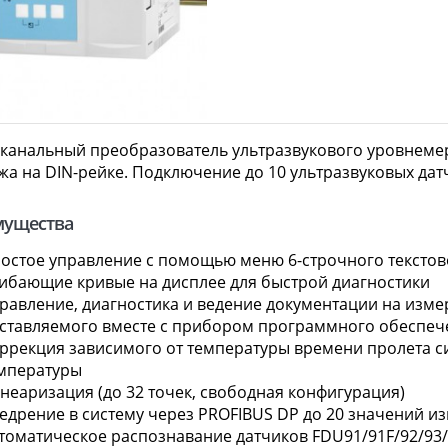
канальный преобразователь ультразвукового уровнемер
жа на DIN-рейке. Подключение до 10 ультразвуковых дат
мущества
остое управление с помощью меню 6-строчного текстово
ибающие кривые на дисплее для быстрой диагностики
равление, диагностика и ведение документации на изм
ставляемого вместе с прибором программного обеспеч
ррекция зависимого от температуры времени пролета с
мпературы
неаризация (до 32 точек, свободная конфигурация)
едрение в систему через PROFIBUS DP до 20 значений и
томатическое распознавание датчиков FDU91/91F/92/93/